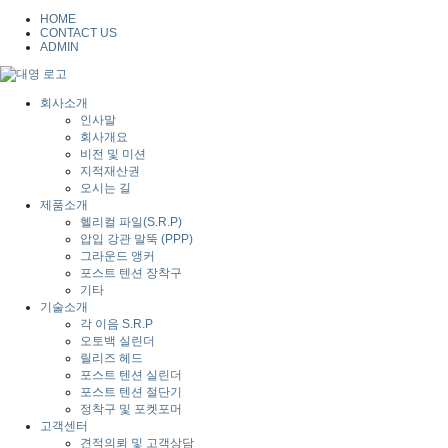
HOME
CONTACT US
ADMIN
회사소개
인사말
회사개요
비전 및 미션
지적재산권
오시는 길
제품소개
헬리컬 파일(S.R.P)
압입 강관 말뚝 (PPP)
그라운드 앵커
포스트 텐션 장착구
기타
기술소개
각 이음 S.R.P
오토백 실린더
릴리즈 헤드
포스트 텐션 실린더
포스트 텐션 절단기
정착구 및 포켓포머
고객센터
견적의뢰 및 고객상담