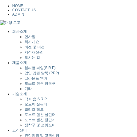
HOME
CONTACT US
ADMIN
회사소개
인사말
회사개요
비전 및 미션
지적재산권
오시는 길
제품소개
헬리컬 파일(S.R.P)
압입 강관 말뚝 (PPP)
그라운드 앵커
포스트 텐션 장착구
기타
기술소개
각 이음 S.R.P
오토백 실린더
릴리즈 헤드
포스트 텐션 실린더
포스트 텐션 절단기
정착구 및 포켓포머
고객센터
견적의뢰 및 고객상담