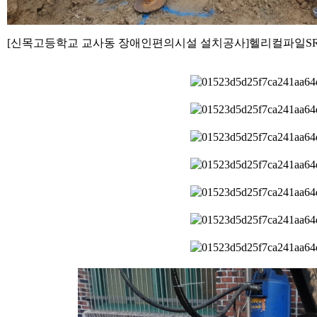
[신목고등학교 교사동 장애인편의시설 설치공사]헬리컬파일S