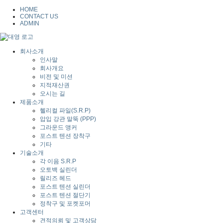
HOME
CONTACT US
ADMIN
회사소개
인사말
회사개요
비전 및 미션
지적재산권
오시는 길
제품소개
헬리컬 파일(S.R.P)
압입 강관 말뚝 (PPP)
그라운드 앵커
포스트 텐션 장착구
기타
기술소개
각 이음 S.R.P
오토백 실린더
릴리즈 헤드
포스트 텐션 실린더
포스트 텐션 절단기
정착구 및 포켓포머
고객센터
견적의뢰 및 고객상담